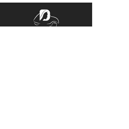
Tél.
06 32 44 38 57
Mail.
ladeucherose@gmail.com
15, PLACE CENTRALE
ROGER RÉMOND, 21800 QUETIGNY
Horaires d'Ouverture
Du Lundi au Vendredi 14h00 – 18h00
Sur rendez-vous le reste de la
semaine
© Copyright
Mentions légales
© Copyright 2021
La Deuche
Rose
. Tous droits réservés. Réalisation
Damien Buffy