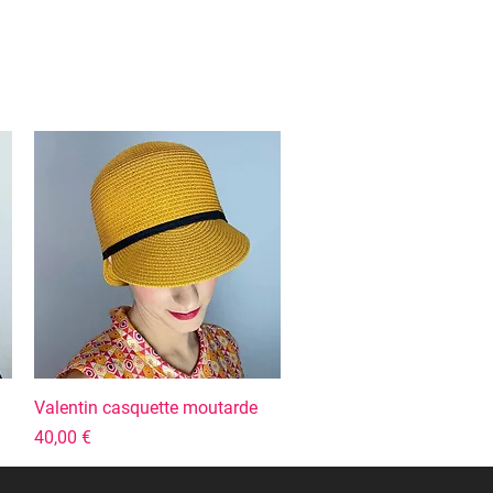
Valentin casquette moutarde
Aperçu rapide
Prix
40,00 €