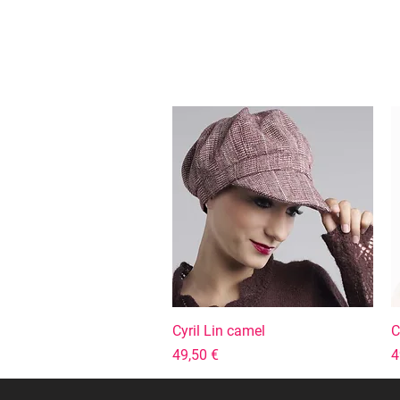
Cyril Lin camel
Aperçu rapide
C
Prix
P
49,50 €
4