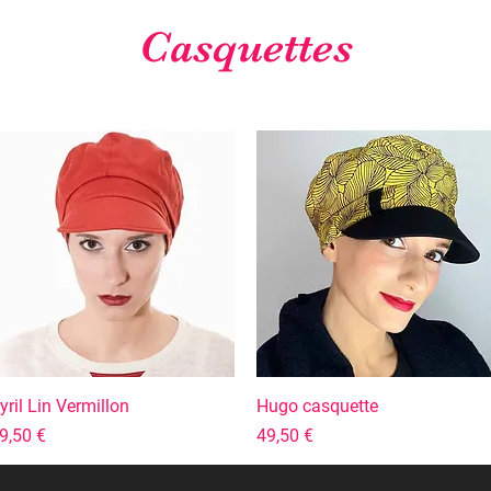
Casquettes
yril Lin Vermillon
Aperçu rapide
Hugo casquette
Aperçu rapide
rix
Prix
9,50 €
49,50 €