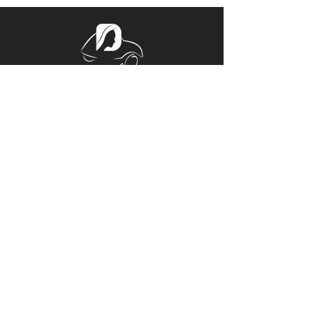
Tél.
06 32 44 38 57
Mail.
ladeucherose@gmail.com
15, PLACE CENTRALE
ROGER RÉMOND, 21800 QUETIGNY
Horaires d'Ouverture
Du Lundi au Vendredi 14h00 – 18h00
Sur rendez-vous le reste de la
semaine
© Copyright
Mentions légales
© Copyright 2021
La Deuche
Rose
. Tous droits réservés. Réalisation
Damien Buffy