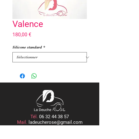
Valence
Prix
180,00 €
Silicone standard
*
Tél.
06 32 44 38 57
Mail.
ladeucherose@gmail.com
15, PLACE CENTRALE
ROGER RÉMOND, 21800 QUETIGNY