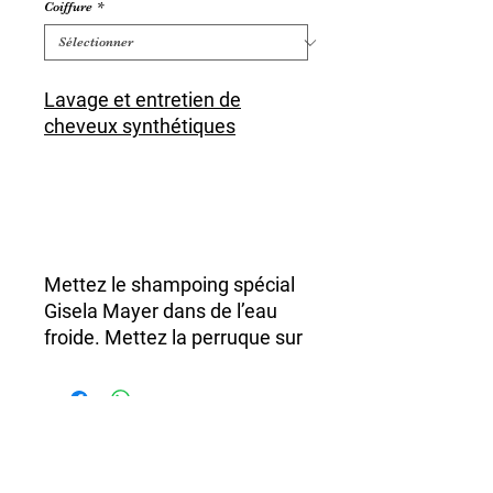
Coiffure
*
Lavage et entretien de
cheveux synthétiques
Mettez le shampoing spécial
Gisela Mayer dans de l’eau
froide. Mettez la perruque sur
l’envers et lavez la perruque
avec précaution, sans la
tordre ni la frotter.
Rincez abondamment à l’eau
claire et laissez-la égoutter.