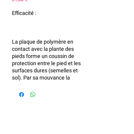
Efficacité :
La plaque de polymère en
contact avec la plante des
pieds forme un coussin de
protection entre le pied et les
surfaces dures (semelles et
sol). Par sa mouvance la
plaque de polymère provoque
chez les travailleurs statiques
un micro travail musculaire
donc une diminution de la
fatigue des jambes. L’huile
contenue dans le gel se
diffuse lentement et
Tél.
06 32 44 38 57