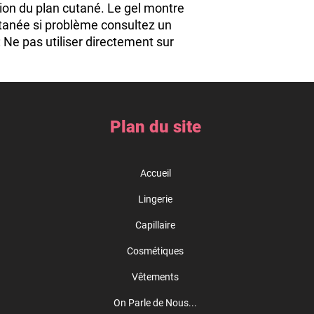
tion du plan cutané. Le gel montre 
tanée si problème consultez un 
 Ne pas utiliser directement sur 
e en machine à l’endroit à 30 ° 
 Composition : 75% Coton 23% 
Plan du site
Accueil
Lingerie
Capillaire
Cosmétiques
Vêtements
On Parle de Nous...