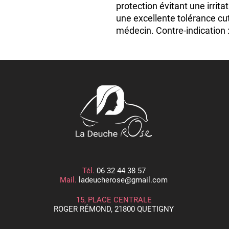
protection évitant une irrita
une excellente tolérance cu
médecin. Contre-indication :
une plaie. Entretien : Lavabl
maximum. Ne pas repasser.
Polyester 2% Elasthanne
Tél.
06 32 44 38 57
Mail.
ladeucherose@gmail.com
15, PLACE CENTRALE
ROGER RÉMOND, 21800 QUETIGNY