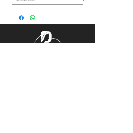
Tél.
06 32 44 38 57
Mail.
ladeucherose@gmail.com
15, PLACE CENTRALE
ROGER RÉMOND, 21800 QUETIGNY
Horaires d'Ouverture
Du Lundi au Vendredi 14h00 – 18h00
Sur rendez-vous le reste de la
semaine
© Copyright