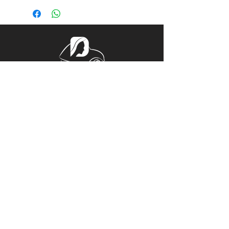
Tél.
06 32 44 38 57
Mail.
ladeucherose@gmail.com
15, PLACE CENTRALE
ROGER RÉMOND, 21800 QUETIGNY
Horaires d'Ouverture
Du Lundi au Vendredi 14h00 – 18h00
Sur rendez-vous le reste de la
semaine
© Copyright