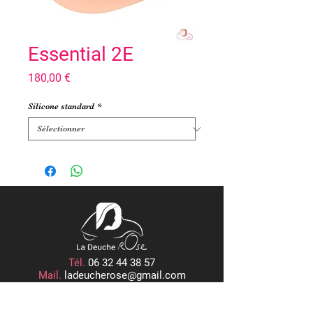
Essential 2E
Prix
180,00 €
Silicone standard
*
Tél.
06 32 44 38 57
Mail.
ladeucherose@gmail.com
15, PLACE CENTRALE
ROGER RÉMOND, 21800 QUETIGNY