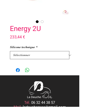
Energy 2U
Prix
233,44 €
Silicone technique
*
Tél.
06 32 44 38 57
Mail.
ladeucherose@gmail.com