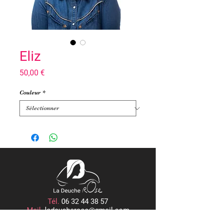
Eliz
Prix
50,00 €
Couleur
*
Tél.
06 32 44 38 57
Mail.
ladeucherose@gmail.com