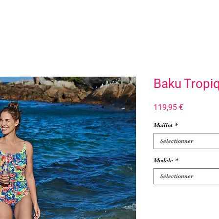
Baku Tropi
Prix
119,95 €
Maillot
*
Sélectionner
Modèle
*
Sélectionner