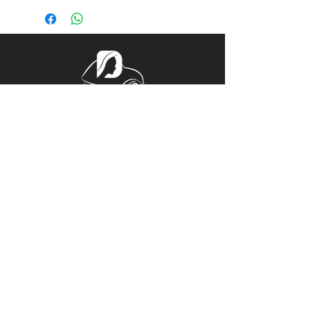
Tél.
06 32 44 38 57
Mail.
ladeucherose@gmail.com
15, PLACE CENTRALE
ROGER RÉMOND, 21800 QUETIGNY
Horaires d'Ouverture
Du Lundi au Vendredi 14h00 – 18h00
Sur rendez-vous le reste de la
semaine
© Copyright