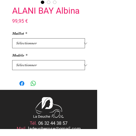
ALANI BAY Albina
Prix
99,95 €
Maillot
*
Modèle
*
Tél.
06 32 44 38 57
Mail.
ladeucherose@gmail.com