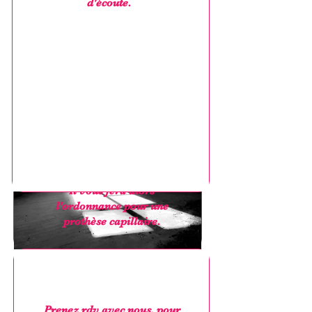
d'écoute.
Selon la chimiothérapie
utilisée, certaines
personnes ne perdent pas
leurs cheveux.
Votre oncologue pourra
vous dire en fonction de la
molécule et de son dosage,
si oui ou non vous allez les
perdre.
Il vous fera alors
l'ordonnance pour une
prothèse capillaire.
Prenez rdv avec nous, pour