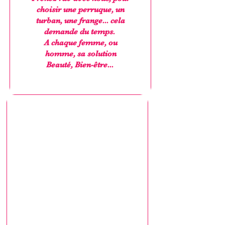
choisir une perruque, un
turban, une frange... cela
demande du temps.
A chaque femme, ou
homme, sa solution
Beauté, Bien-être...