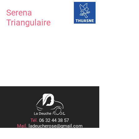
Serena
Triangulaire
Tél.
06 32 44 38 57
Mail.
ladeucherose@gmail.com
15, PLACE CENTRALE