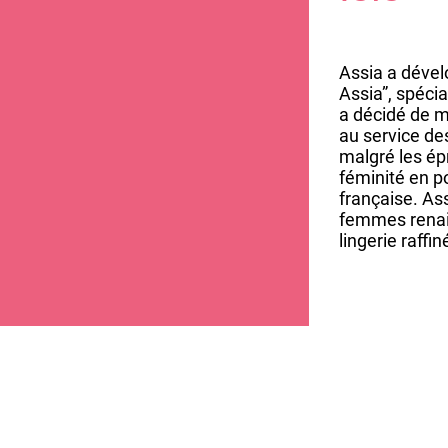
Assia a déve
Assia”, spécia
a décidé de m
au service de
malgré les ép
féminité en po
française. As
femmes renai
lingerie raffin