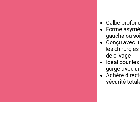
Galbe profon
Forme asymétr
gauche ou soi
Conçu avec un
les chirurgie
de clivage
Idéal pour le
gorge avec un
Adhère direct
sécurité total