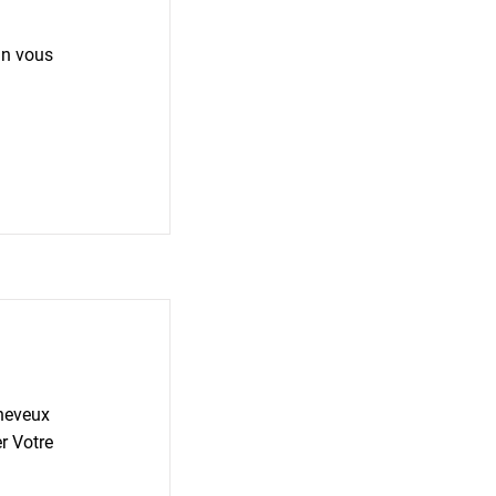
ain vous
cheveux
r Votre