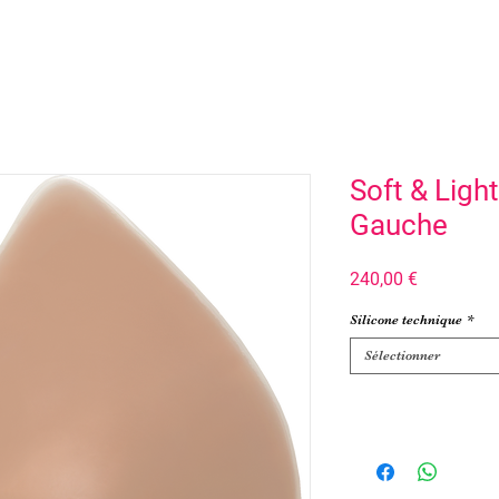
Soft & Ligh
Gauche
Prix
240,00 €
Silicone technique
*
Sélectionner