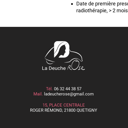
Date de première prescr
radiothérapie, > 2 mois
Renouvellement : Cha
PROPRIETES :
FORME :
Symétrique et anatomi
au niveau du creux axil
TYPE D'APPLICATION :
Dans la poche creuse :
COMPOSITION :
Tél.
06 32 44 38 57
Triple couche de gel sil
Mail.
ladeucherose@gmail.com
douce adaptée aux tiss
15, PLACE CENTRALE
Réduction de poids grâ
ROGER RÉMOND, 21800 QUETIGNY
silicone allégé (30% pl
SPECIFICITES :