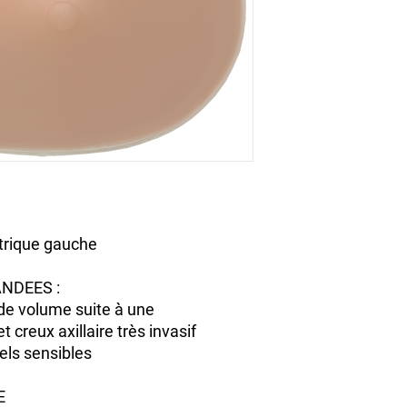
trique gauche
NDEES :
e volume suite à une
 creux axillaire très invasif
iels sensibles
E