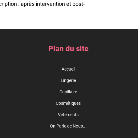
iption : après intervention et post-
que 18 mois
Plan du site
que : compense la perte de volume
laire
Accueil
 d'un soutien-gorge adapté
Lingerie
Capillaire
icone : dont la face intérieure très
Cosmétiques
us cicatriciels sensibles
ce à une couche intérieur de gel
Vêtements
us légère)
On Parle de Nous...