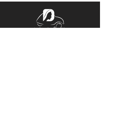
Tél.
06 32 44 38 57
Mail.
ladeucherose@gmail.com
15, PLACE CENTRALE
ROGER RÉMOND, 21800 QUETIGNY
Horaires d'Ouverture
Du Lundi au Vendredi 14h00 – 18h00
Sur rendez-vous le reste de la
semaine
© Copyright
Mentions légales
© Copyright 2021
La Deuche
Rose
. Tous droits réservés. Réalisation
Damien Buffy